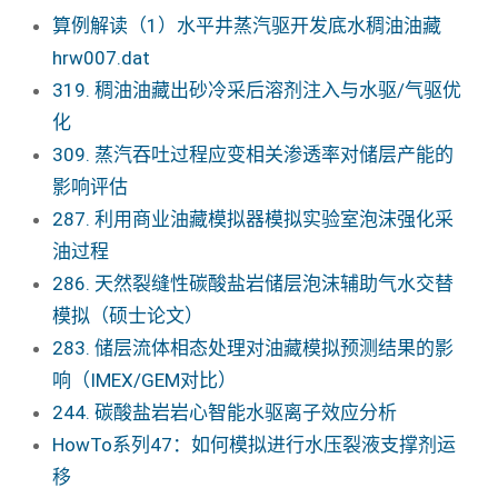
算例解读（1）水平井蒸汽驱开发底水稠油油藏
hrw007.dat
319. 稠油油藏出砂冷采后溶剂注入与水驱/气驱优
化
309. 蒸汽吞吐过程应变相关渗透率对储层产能的
影响评估
287. 利用商业油藏模拟器模拟实验室泡沫强化采
油过程
286. 天然裂缝性碳酸盐岩储层泡沫辅助气水交替
模拟（硕士论文）
283. 储层流体相态处理对油藏模拟预测结果的影
响（IMEX/GEM对比）
244. 碳酸盐岩岩心智能水驱离子效应分析
HowTo系列47：如何模拟进行水压裂液支撑剂运
移