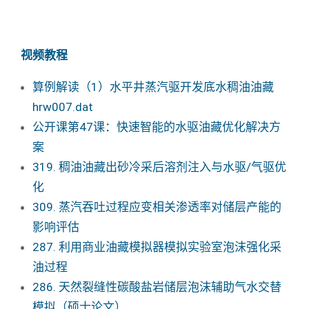
视频教程
算例解读（1）水平井蒸汽驱开发底水稠油油藏
hrw007.dat
公开课第47课：快速智能的水驱油藏优化解决方
案
319. 稠油油藏出砂冷采后溶剂注入与水驱/气驱优
化
309. 蒸汽吞吐过程应变相关渗透率对储层产能的
影响评估
287. 利用商业油藏模拟器模拟实验室泡沫强化采
油过程
286. 天然裂缝性碳酸盐岩储层泡沫辅助气水交替
模拟（硕士论文）